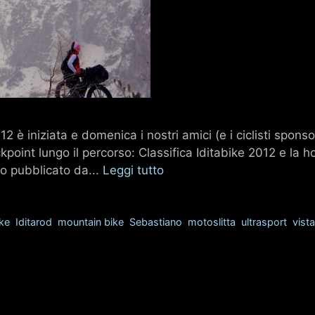
12 è iniziata e domenica i nostri amici (e i ciclisti spon
point lungo il percorso: Classifica Iditabike 2012 e la h
deo pubblicato da...
Leggi tutto
ike
,
Iditarod
,
mountain bike
,
Sebastiano
,
motoslitta
,
ultrasport
,
vista