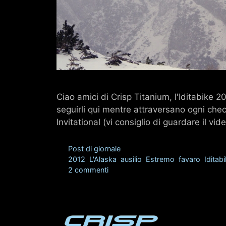
Ciao amici di Crisp Titanium, l'Iditabike 20
seguirli qui mentre attraversano ogni check
Invitational (vi consiglio di guardare il vi
Categorie
Post di giornale
Tag
2012
,
L'Alaska
,
ausilio
,
Estremo
,
favaro
,
Iditab
2 commenti