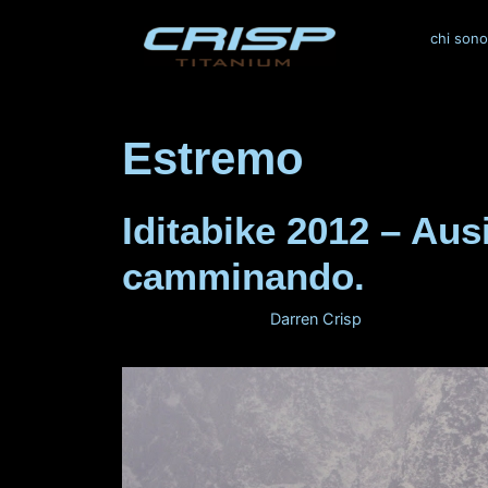
Vai
al
chi sono
contenuto
Estremo
Iditabike 2012 – Au
camminando.
29 febbraio 2012
di
Darren Crisp