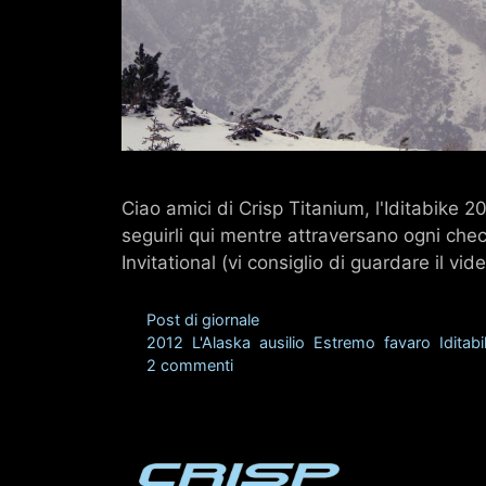
Ciao amici di Crisp Titanium, l'Iditabike 20
seguirli qui mentre attraversano ogni check
Invitational (vi consiglio di guardare il vi
Categorie
Post di giornale
Tag
2012
,
L'Alaska
,
ausilio
,
Estremo
,
favaro
,
Iditab
2 commenti