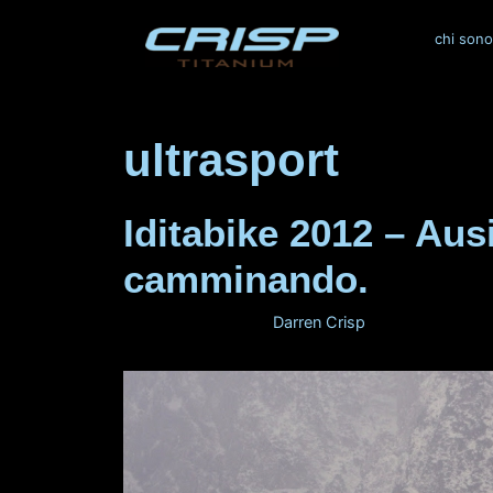
Vai
al
chi sono
contenuto
ultrasport
Iditabike 2012 – Au
camminando.
29 febbraio 2012
di
Darren Crisp