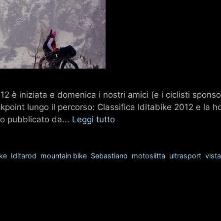
12 è iniziata e domenica i nostri amici (e i ciclisti spon
point lungo il percorso: Classifica Iditabike 2012 e la h
deo pubblicato da...
Leggi tutto
ike
,
Iditarod
,
mountain bike
,
Sebastiano
,
motoslitta
,
ultrasport
,
vista