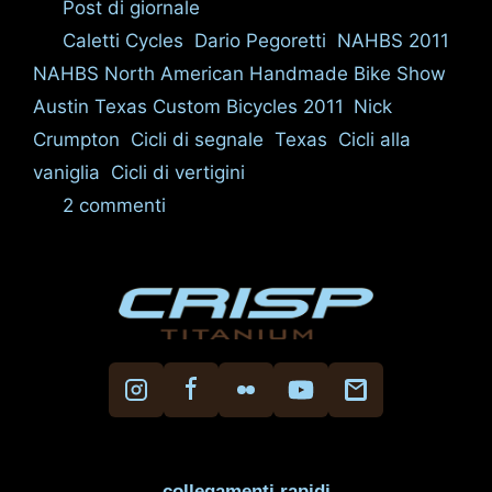
Categorie
Post di giornale
Tag
Caletti Cycles
,
Dario Pegoretti
,
NAHBS 2011
,
NAHBS North American Handmade Bike Show
Austin Texas Custom Bicycles 2011
,
Nick
Crumpton
,
Cicli di segnale
,
Texas
,
Cicli alla
vaniglia
,
Cicli di vertigini
2 commenti
collegamenti rapidi