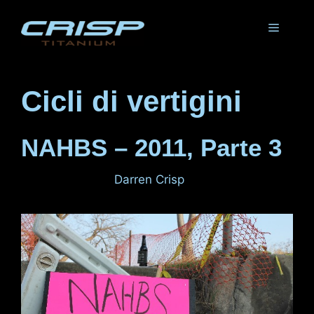
Vai
al
Menu
contenuto
Cicli di vertigini
NAHBS – 2011, Parte 3
4 marzo 2011
di
Darren Crisp