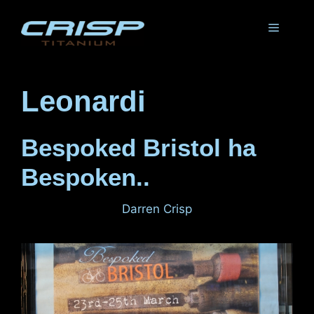
Vai
al
Menu
contenuto
Leonardi
Bespoked Bristol ha
Bespoken..
27 marzo 2012
di
Darren Crisp