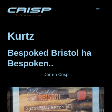
Vai
al
Menu
contenuto
Kurtz
Bespoked Bristol ha
Bespoken..
27 marzo 2012
di
Darren Crisp