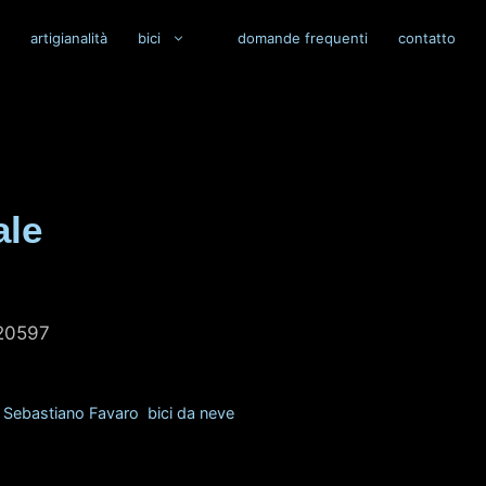
artigianalità
bici
domande frequenti
contatto
ale
520597
,
Sebastiano Favaro
,
bici da neve