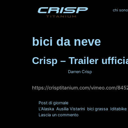
Vai
al
chi sono
contenuto
bici da neve
Crisp – Trailer uffici
21 agosto 2015
di
Darren Crisp
https://crisptitanium.com/vimeo.com/84
Categorie
Post di giornale
Tag
L'Alaska
,
Ausilia Vistarini
,
bici grassa
,
Iditabike
Lascia un commento