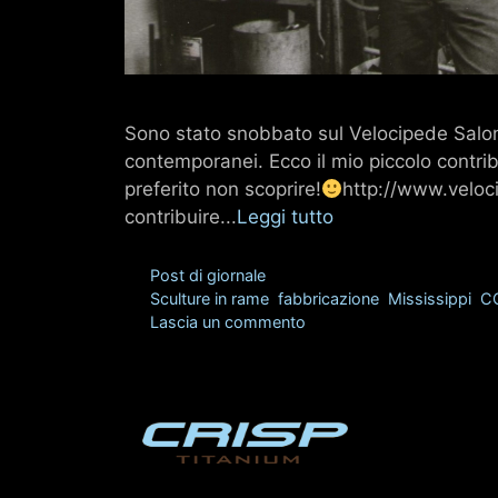
Sono stato snobbato sul Velocipede Salon, u
contemporanei. Ecco il mio piccolo contri
preferito non scoprire!
http://www.veloc
contribuire...
Leggi tutto
Categorie
Post di giornale
Tag
Sculture in rame
,
fabbricazione
,
Mississippi
,
CO
Lascia un commento