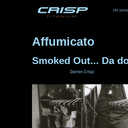
Vai
al
chi sono
contenuto
Affumicato
Smoked Out... Da dov
30 gennaio 2012
di
Darren Crisp