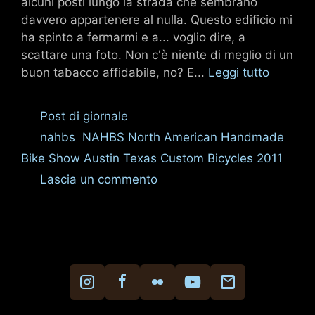
alcuni posti lungo la strada che sembrano
davvero appartenere al nulla. Questo edificio mi
ha spinto a fermarmi e a... voglio dire, a
scattare una foto. Non c'è niente di meglio di un
buon tabacco affidabile, no? E...
Leggi tutto
Categorie
Post di giornale
Tag
nahbs
,
NAHBS North American Handmade
Bike Show Austin Texas Custom Bicycles 2011
Lascia un commento