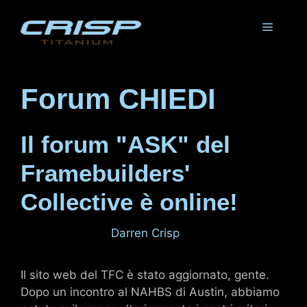
Vai
al
Menu
contenuto
Forum CHIEDI
Il forum "ASK" del
Framebuilders'
Collective è online!
8 marzo 2011
di
Darren Crisp
Il sito web del TFC è stato aggiornato, gente.
Dopo un incontro al NAHBS di Austin, abbiamo