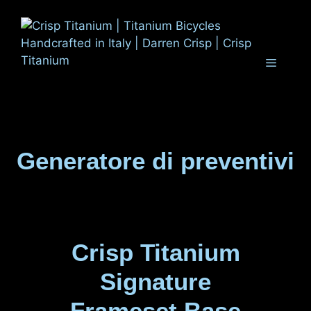
Vai
al
contenuto
Menu
Generatore di preventivi
Crisp Titanium
Signature
Frameset Base